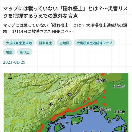
マップには載っていない「隠れ盛土」とは？～災害リス
クを把握するうえでの意外な盲点
マップには載っていない「隠れ盛土」とは？ 大規模盛土造成地の課
題 1月14日に放映されたNHKスペ…
大規模盛土造成地
隠れ盛土
古地図
大規模盛土造成地マップ
地震
盛り土
2023-01-25