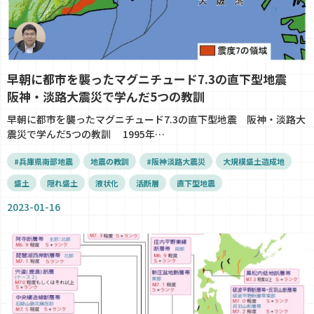
早朝に都市を襲ったマグニチュード7.3の直下型地震
阪神・淡路大震災で学んだ5つの教訓
早朝に都市を襲ったマグニチュード7.3の直下型地震 阪神・淡路大
震災で学んだ5つの教訓 1995年…
#兵庫県南部地震
地震の教訓
#阪神淡路大震災
大規模盛土造成地
盛土
隠れ盛土
液状化
活断層
直下型地震
2023-01-16