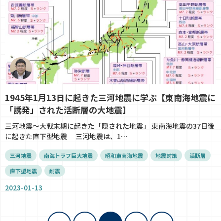
1945年1月13日に起きた三河地震に学ぶ【東南海地震に
「誘発」された活断層の大地震】
三河地震～大戦末期に起きた「隠された地震」 東南海地震の37日後
に起きた直下型地震 三河地震は、1…
三河地震
南海トラフ巨大地震
昭和東南海地震
地震対策
活断層
直下型地震
耐震
2023-01-13